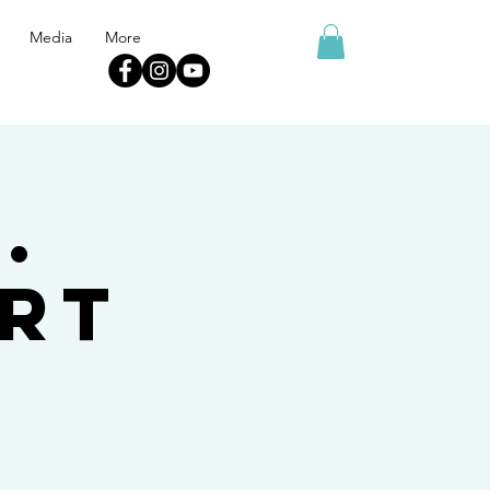
Media
More
.
rt