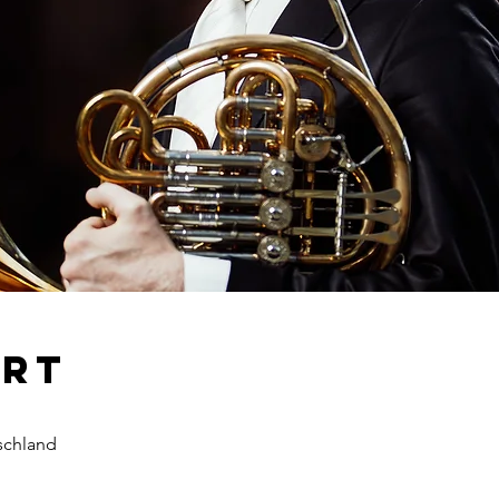
Ort
schland