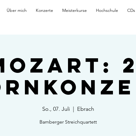
Über mich
Konzerte
Meisterkurse
Hochschule
CDs
Mozart: 2
ornkonze
So., 07. Juli
  |  
Ebrach
Bamberger Streichquartett