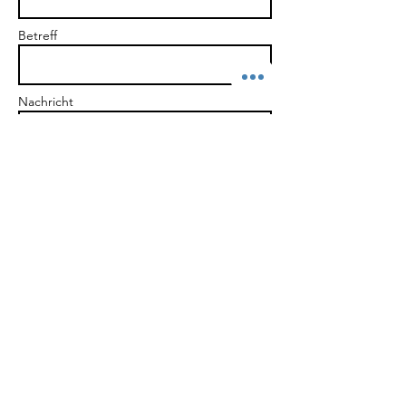
Betreff
Nachricht
Send
Am Werkkanal 3
D-96047 Bamberg
Tel:
+49-176-23594920